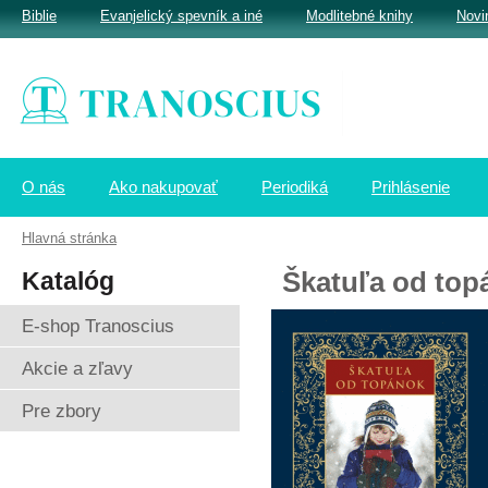
Biblie
Evanjelický spevník a iné
Modlitebné knihy
Novi
O nás
Ako nakupovať
Periodiká
Prihlásenie
Hlavná stránka
Katalóg
Škatuľa od topá
E-shop Tranoscius
Akcie a zľavy
Pre zbory