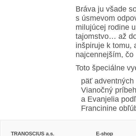
Bráva ju všade so 
s úsmevom odpove
milujúcej rodine 
tajomstvo… až do 
inšpiruje k tomu, 
najcennejším, čo
Toto špeciálne vy
päť adventných
Vianočný príbeh
a Evanjelia pod
Francinine obľú
TRANOSCIUS a.s.
E-shop