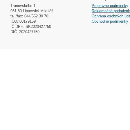
Tranovského 1,
Prepravné podmienky
031 80 Liptovský Mikuláš
Reklamačné podmien
tel./fax: 044/552 30 70
Ochrana osobných úda
IČO: 00179159
Obchodné podmienky
IČ DPH: SK2020427750
DIČ: 2020427750