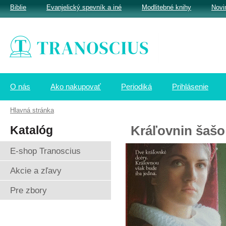
Biblie
Evanjelický spevník a iné
Modlitebné knihy
Novi
O nás
Ako nakupovať
Periodiká
Prihlásenie
Hlavná stránka
Katalóg
Kráľovnin šašo
E-shop Tranoscius
Akcie a zľavy
Pre zbory