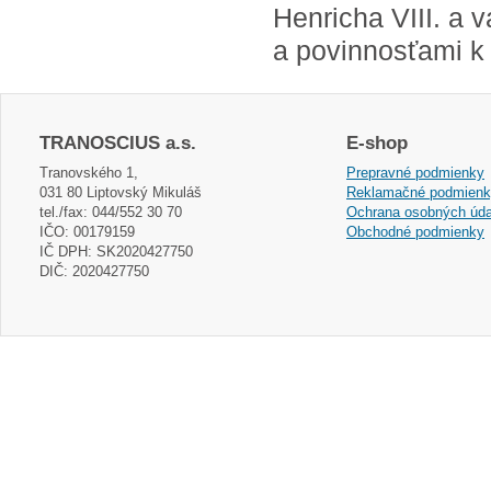
Henricha VIII. a 
a povinnosťami k 
TRANOSCIUS a.s.
E-shop
Tranovského 1,
Prepravné podmienky
031 80 Liptovský Mikuláš
Reklamačné podmien
tel./fax: 044/552 30 70
Ochrana osobných úda
IČO: 00179159
Obchodné podmienky
IČ DPH: SK2020427750
DIČ: 2020427750