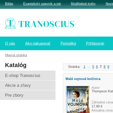
Biblie
Evanjelický spevník a iné
Modlitebné knihy
Novi
O nás
Ako nakupovať
Periodiká
Prihlásenie
Hlavná stránka
Katalóg
Stránka:
1
...
5
6
7
8
9
.
E-shop Tranoscius
Malá vojnová knižnica
Akcie a zľavy
Autor:
Thompson Kat
Pre zbory
Základná cena
17,90 €
Aktuálna cena