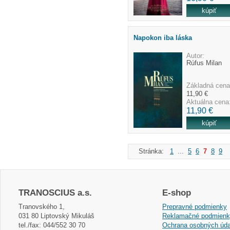
Napokon iba láska
Autor:
Rúfus Milan
Základná cena
11,90 €
Aktuálna cena
11,90 €
Stránka:
1
...
5
6
7
8
9
.
TRANOSCIUS a.s.
E-shop
Tranovského 1,
Prepravné podmienky
031 80 Liptovský Mikuláš
Reklamačné podmien
tel./fax: 044/552 30 70
Ochrana osobných úda