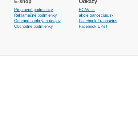
E-shop
Odkazy
Prepravné podmienky
ECAV.sk
Reklamačné podmienky
akcie.tranoscius.sk
Ochrana osobných údajov
Facebook Tranoscius
Obchodné podmienky
Facebook EPsT