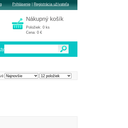
g
Prihlásenie
|
Registrácia užívateľa
Nákupný košík
Položiek: 0 ks
Cena: 0 €
ty
vé