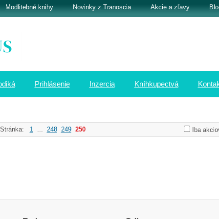
Modlitebné knihy
Novinky z Tranoscia
Akcie a zľavy
Blo
odiká
Prihlásenie
Inzercia
Kníhkupectvá
Kontak
Stránka:
1
...
248
249
250
Iba akcio