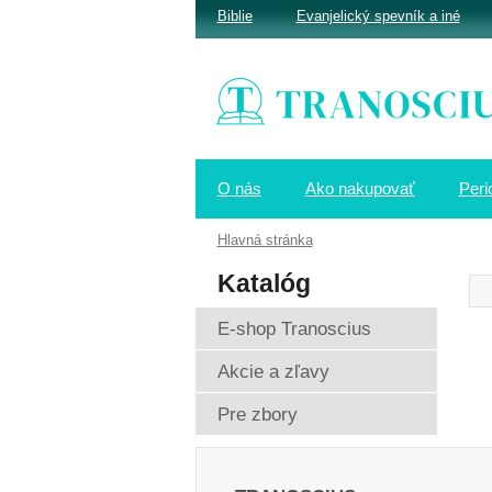
Biblie
Evanjelický spevník a iné
O nás
Ako nakupovať
Peri
Hlavná stránka
Katalóg
E-shop Tranoscius
Akcie a zľavy
Pre zbory