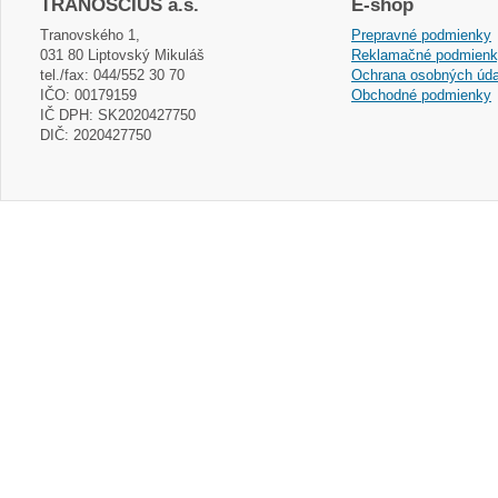
TRANOSCIUS a.s.
E-shop
Tranovského 1,
Prepravné podmienky
031 80 Liptovský Mikuláš
Reklamačné podmien
tel./fax: 044/552 30 70
Ochrana osobných úda
IČO: 00179159
Obchodné podmienky
IČ DPH: SK2020427750
DIČ: 2020427750