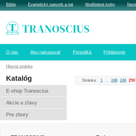
Biblie
Evanjelický spevník a iné
Modlitebné knihy
Novi
O nás
Ako nakupovať
Periodiká
Prihlásenie
Hlavná stránka
Katalóg
Stránka:
1
...
248
249
250
E-shop Tranoscius
Akcie a zľavy
Pre zbory