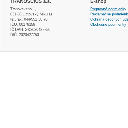
TRANOSCIUS a.s.
E-shop
Tranovského 1,
Prepravné podmienky
031 80 Liptovský Mikuláš
Reklamačné podmien
tel./fax: 044/552 30 70
Ochrana osobných úda
IČO: 00179159
Obchodné podmienky
IČ DPH: SK2020427750
DIČ: 2020427750