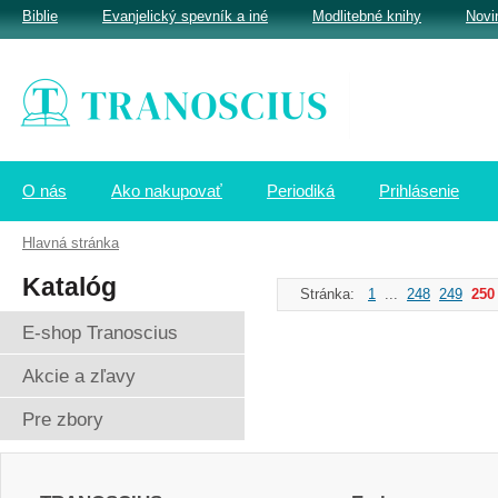
Biblie
Evanjelický spevník a iné
Modlitebné knihy
Novi
O nás
Ako nakupovať
Periodiká
Prihlásenie
Hlavná stránka
Katalóg
Stránka:
1
...
248
249
250
E-shop Tranoscius
Akcie a zľavy
Pre zbory