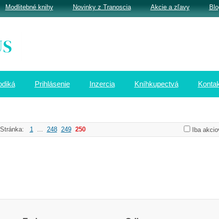
Modlitebné knihy
Novinky z Tranoscia
Akcie a zľavy
Blo
odiká
Prihlásenie
Inzercia
Kníhkupectvá
Kontak
Stránka:
1
...
248
249
250
Iba akcio