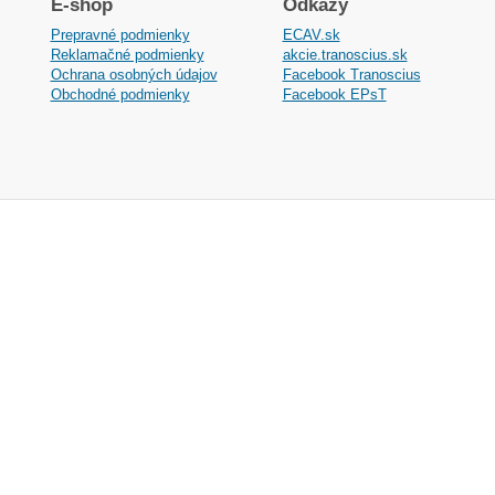
E-shop
Odkazy
Prepravné podmienky
ECAV.sk
Reklamačné podmienky
akcie.tranoscius.sk
Ochrana osobných údajov
Facebook Tranoscius
Obchodné podmienky
Facebook EPsT