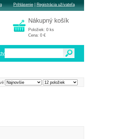
g
Prihlásenie
|
Registrácia užívateľa
Nákupný košík
Položiek: 0 ks
Cena: 0 €
ty
vé