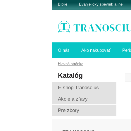
Biblie
Evanjelický spevník a iné
O nás
Ako nakupovať
Peri
Hlavná stránka
Katalóg
E-shop Tranoscius
Akcie a zľavy
Pre zbory