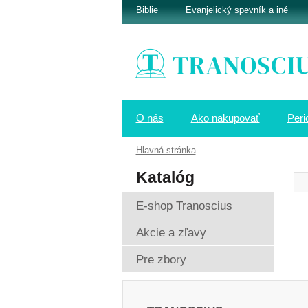
Biblie
Evanjelický spevník a iné
O nás
Ako nakupovať
Peri
Hlavná stránka
Katalóg
E-shop Tranoscius
Akcie a zľavy
Pre zbory