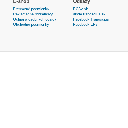
E-shop
Odkazy
Prepravné podmienky
ECAV.sk
Reklamačné podmienky
akcie.tranoscius.sk
Ochrana osobných údajov
Facebook Tranoscius
Obchodné podmienky
Facebook EPsT