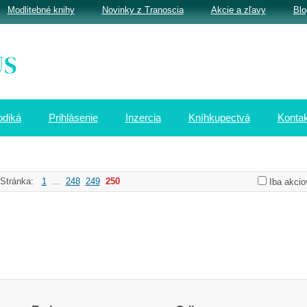
Modlitebné knihy
Novinky z Tranoscia
Akcie a zľavy
Blo
odiká
Prihlásenie
Inzercia
Kníhkupectvá
Kontak
Stránka:
1
...
248
249
250
Iba akcio