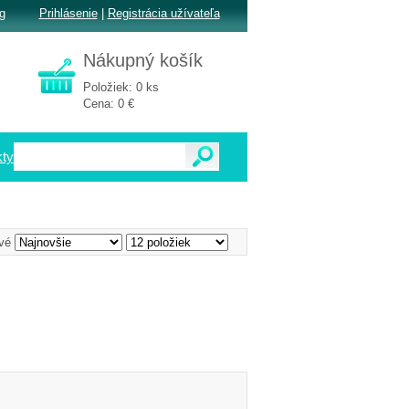
g
Prihlásenie
|
Registrácia užívateľa
Nákupný košík
Položiek: 0 ks
Cena: 0 €
ty
vé