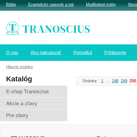
Biblie
Evanjelický spevník a iné
Modlitebné knihy
Novi
O nás
Ako nakupovať
Periodiká
Prihlásenie
Hlavná stránka
Katalóg
Stránka:
1
...
248
249
250
E-shop Tranoscius
Akcie a zľavy
Pre zbory