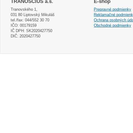
TRANOSCIUS a.s.
E-shop
Tranovského 1,
Prepravné podmienky
031 80 Liptovský Mikuláš
Reklamačné podmien
tel./fax: 044/552 30 70
Ochrana osobných úda
IČO: 00179159
Obchodné podmienky
IČ DPH: SK2020427750
DIČ: 2020427750