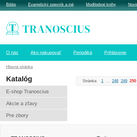
Biblie
Evanjelický spevník a iné
Modlitebné knihy
Novi
O nás
Ako nakupovať
Periodiká
Prihlásenie
Hlavná stránka
Katalóg
Stránka:
1
...
248
249
250
E-shop Tranoscius
Akcie a zľavy
Pre zbory