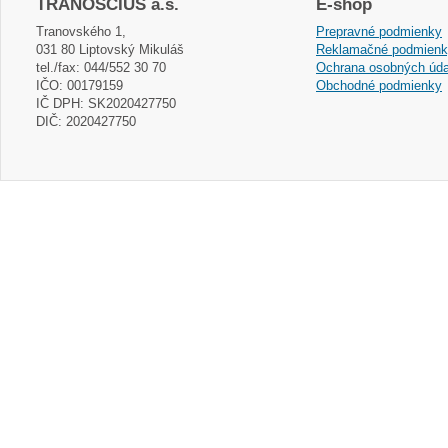
TRANOSCIUS a.s.
E-shop
Tranovského 1,
Prepravné podmienky
031 80 Liptovský Mikuláš
Reklamačné podmien
tel./fax: 044/552 30 70
Ochrana osobných úda
IČO: 00179159
Obchodné podmienky
IČ DPH: SK2020427750
DIČ: 2020427750