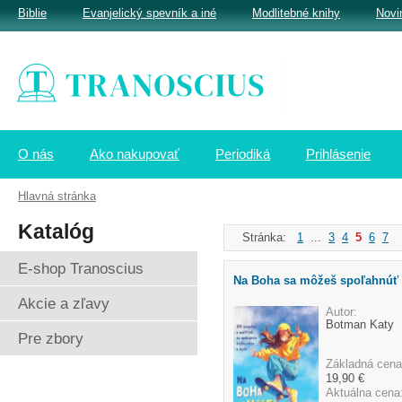
Biblie
Evanjelický spevník a iné
Modlitebné knihy
Novi
O nás
Ako nakupovať
Periodiká
Prihlásenie
Hlavná stránka
Katalóg
Stránka:
1
...
3
4
5
6
7
.
E-shop Tranoscius
Na Boha sa môžeš spoľahnúť
Akcie a zľavy
Autor:
Botman Katy
Pre zbory
Základná cena
19,90 €
Aktuálna cena