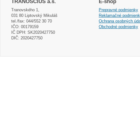
TRANOSCIUS a.s.
E-shop
Tranovského 1,
Prepravné podmienky
031 80 Liptovský Mikuláš
Reklamačné podmien
tel./fax: 044/552 30 70
Ochrana osobných úda
IČO: 00179159
Obchodné podmienky
IČ DPH: SK2020427750
DIČ: 2020427750