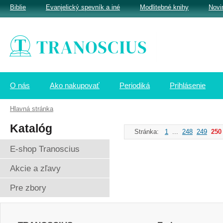
Biblie
Evanjelický spevník a iné
Modlitebné knihy
Novi
O nás
Ako nakupovať
Periodiká
Prihlásenie
Hlavná stránka
Katalóg
Stránka:
1
...
248
249
250
E-shop Tranoscius
Akcie a zľavy
Pre zbory