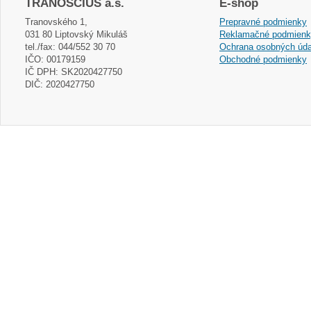
TRANOSCIUS a.s.
E-shop
Tranovského 1,
Prepravné podmienky
031 80 Liptovský Mikuláš
Reklamačné podmien
tel./fax: 044/552 30 70
Ochrana osobných úda
IČO: 00179159
Obchodné podmienky
IČ DPH: SK2020427750
DIČ: 2020427750