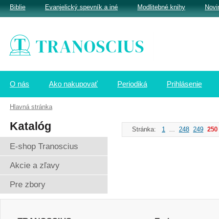
Biblie
Evanjelický spevník a iné
Modlitebné knihy
Novi
O nás
Ako nakupovať
Periodiká
Prihlásenie
Hlavná stránka
Katalóg
Stránka:
1
...
248
249
250
E-shop Tranoscius
Akcie a zľavy
Pre zbory