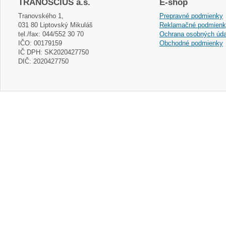
TRANOSCIUS a.s.
E-shop
Tranovského 1,
Prepravné podmienky
031 80 Liptovský Mikuláš
Reklamačné podmien
tel./fax: 044/552 30 70
Ochrana osobných úda
IČO: 00179159
Obchodné podmienky
IČ DPH: SK2020427750
DIČ: 2020427750