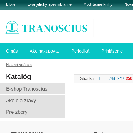
Biblie
Evanjelický spevník a iné
Modlitebné knihy
Novi
O nás
Ako nakupovať
Periodiká
Prihlásenie
Hlavná stránka
Katalóg
Stránka:
1
...
248
249
250
E-shop Tranoscius
Akcie a zľavy
Pre zbory