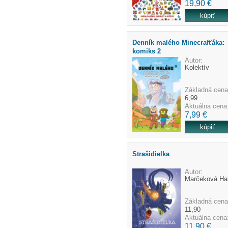
19,90 €
Denník malého Minecrafťáka:
komiks 2
Autor:
Kolektív
Základná cena
6,99
Aktuálna cena
7,99 €
Strašidielka
Autor:
Marčeková Ha
Základná cena
11,90
Aktuálna cena
11,90 €