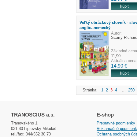
Veľký obrázkový slovník - slov
anglic.-nemecký
Autor:
Scarry Richar
Základná cena
11,90
Aktuálna cena
14,90 €
Stránka:
1
2
3
4
...
250
TRANOSCIUS a.s.
E-shop
Tranovského 1,
Prepravné podmienky
031 80 Liptovský Mikuláš
Reklamačné podmien
tel./fax: 044/552 30 70
Ochrana osobných úda