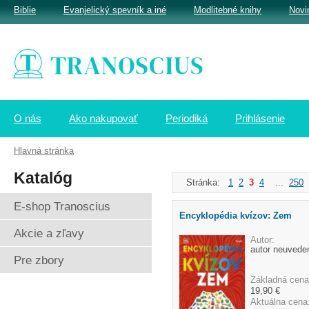
Biblie
Evanjelický spevník a iné
Modlitebné knihy
Novi
O nás
Ako nakupovať
Periodiká
Prihlásenie
Hlavná stránka
Katalóg
Stránka:
1
2
3
4
...
250
E-shop Tranoscius
Encyklopédia kvízov: Zem
Akcie a zľavy
Autor:
autor neuvede
Pre zbory
Základná cena
19,90 €
Aktuálna cena