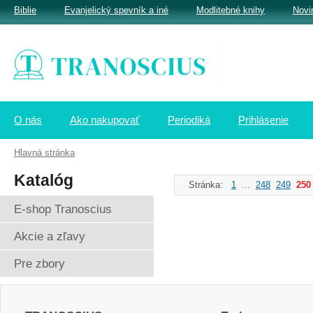
Biblie
Evanjelický spevník a iné
Modlitebné knihy
Novi
O nás
Ako nakupovať
Periodiká
Prihlásenie
Hlavná stránka
Katalóg
Stránka:
1
...
248
249
250
E-shop Tranoscius
Akcie a zľavy
Pre zbory