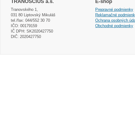
TRANOSCIUS a.s.
E-shop
Tranovského 1,
Prepravné podmienky
031 80 Liptovský Mikuláš
Reklamačné podmien
tel./fax: 044/552 30 70
Ochrana osobných úda
IČO: 00179159
Obchodné podmienky
IČ DPH: SK2020427750
DIČ: 2020427750