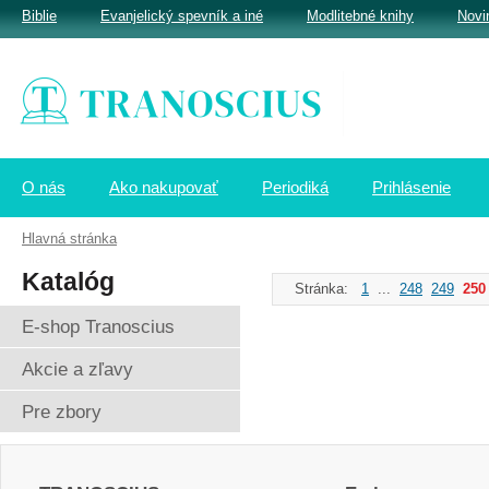
Biblie
Evanjelický spevník a iné
Modlitebné knihy
Novi
O nás
Ako nakupovať
Periodiká
Prihlásenie
Hlavná stránka
Katalóg
Stránka:
1
...
248
249
250
E-shop Tranoscius
Akcie a zľavy
Pre zbory