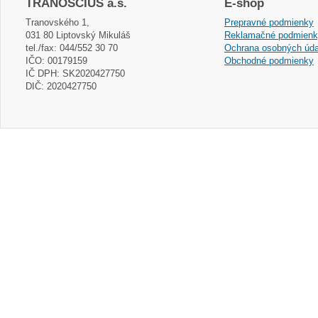
TRANOSCIUS a.s.
E-shop
Tranovského 1,
Prepravné podmienky
031 80 Liptovský Mikuláš
Reklamačné podmien
tel./fax: 044/552 30 70
Ochrana osobných úda
IČO: 00179159
Obchodné podmienky
IČ DPH: SK2020427750
DIČ: 2020427750