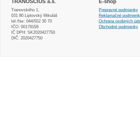
TRANOSCIUS a.s.
E-shop
Tranovského 1,
Prepravné podmienky
031 80 Liptovský Mikuláš
Reklamačné podmien
tel./fax: 044/552 30 70
Ochrana osobných úda
IČO: 00179159
Obchodné podmienky
IČ DPH: SK2020427750
DIČ: 2020427750