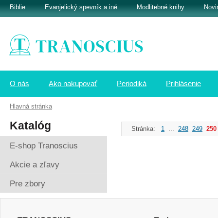
Biblie
Evanjelický spevník a iné
Modlitebné knihy
Novi
O nás
Ako nakupovať
Periodiká
Prihlásenie
Hlavná stránka
Katalóg
Stránka:
1
...
248
249
250
E-shop Tranoscius
Akcie a zľavy
Pre zbory