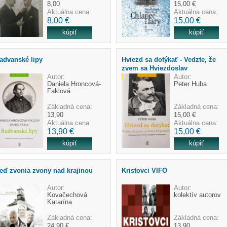
8,00
15,00 €
Aktuálna cena:
Aktuálna cena:
8,00 €
15,00 €
advanské lipy
Hviezd sa dotýkať - Vedzte, že
zvem sa Hviezdoslav
Autor:
Autor:
Daniela Hroncová-
Peter Huba
Faklová
Základná cena:
Základná cena:
13,90
15,00 €
Aktuálna cena:
Aktuálna cena:
13,90 €
15,00 €
eď zvonia zvony nad krajinou
Kristovci VIFO
Autor:
Autor:
Kovačechová
kolektív autorov
Katarína
Základná cena:
Základná cena:
24,90 €
13,90