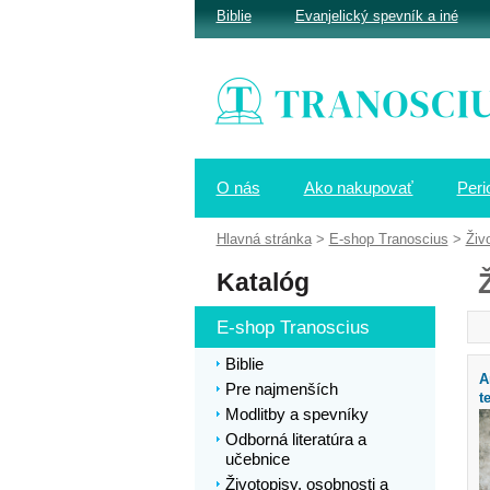
Biblie
Evanjelický spevník a iné
O nás
Ako nakupovať
Peri
Hlavná stránka
>
E-shop Tranoscius
>
Živ
Katalóg
E-shop Tranoscius
Biblie
A
Pre najmenších
t
Modlitby a spevníky
Odborná literatúra a
učebnice
Životopisy, osobnosti a