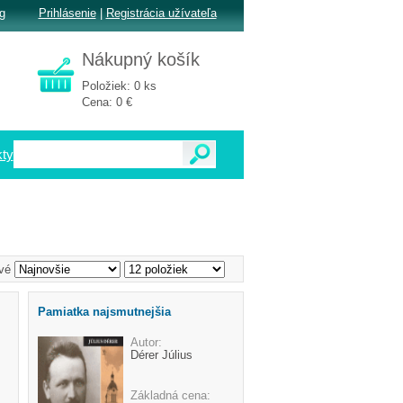
g
Prihlásenie
|
Registrácia užívateľa
Nákupný košík
Položiek: 0 ks
Cena: 0 €
ty
vé
Pamiatka najsmutnejšia
Autor:
Dérer Július
Základná cena: