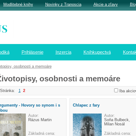
Modlitebné knihy
Novinky z Tranoscia
Akcie a zľavy
Blo
odiká
Prihlásenie
Inzercia
Kníhkupectvá
Kontak
otopisy, osobnosti a memoáre
Životopisy, osobnosti a memoáre
Stránka:
1
2
Iba akcio
rgumenty - Hovory so synom i s
Chlapec z fary
ebou
Autor:
Autor:
Rázus Martin
Soňa Bulbeck,
Milan Nosál
Základná cena:
Základná cena: