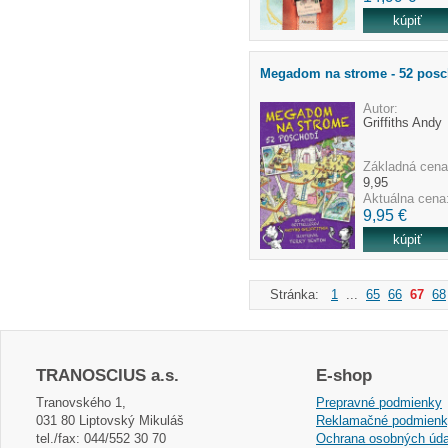
Megadom na strome - 52 posc
Autor:
Griffiths Andy
Základná cena
9,95
Aktuálna cena
9,95 €
Stránka:
1
...
65
66
67
68
TRANOSCIUS a.s.
E-shop
Tranovského 1,
Prepravné podmienky
031 80 Liptovský Mikuláš
Reklamačné podmien
tel./fax: 044/552 30 70
Ochrana osobných úda