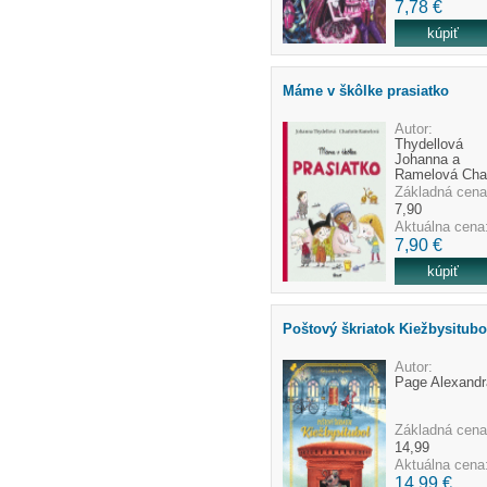
7,78 €
Máme v škôlke prasiatko
Autor:
Thydellová
Johanna a
Ramelová Char
Základná cena
7,90
Aktuálna cena
7,90 €
Poštový škriatok Kiežbysitubo
Autor:
Page Alexandr
Základná cena
14,99
Aktuálna cena
14,99 €