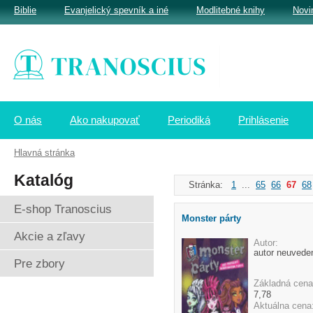
Biblie
Evanjelický spevník a iné
Modlitebné knihy
Novi
O nás
Ako nakupovať
Periodiká
Prihlásenie
Hlavná stránka
Katalóg
Stránka:
1
...
65
66
67
68
E-shop Tranoscius
Monster párty
Akcie a zľavy
Autor:
autor neuvede
Pre zbory
Základná cena
7,78
Aktuálna cena