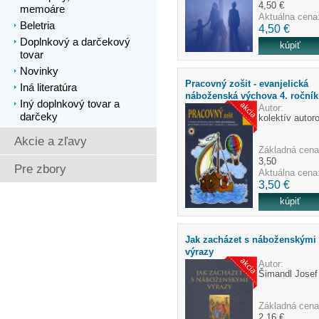
4,50 €
memoáre
Aktuálna cena
Beletria
4,50 €
Doplnkový a darčekový
tovar
Novinky
Pracovný zošit - evanjelická
Iná literatúra
náboženská výchova 4. ročník
Iný doplnkový tovar a
Autor:
darčeky
kolektív autor
Akcie a zľavy
Základná cena
3,50
Pre zbory
Aktuálna cena
3,50 €
Jak zacházet s náboženskými
výrazy
Autor:
Šimandl Josef
Základná cena
2,16 €