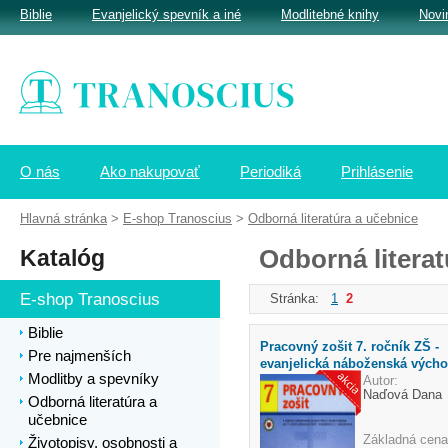
Biblie
Evanjelický spevník a iné
Modlitebné knihy
Novi
O nás
Ako nakupovať
Periodiká
Prihlásenie
Hlavná stránka
>
E-shop Tranoscius
>
Odborná literatúra a učebnice
Katalóg
Odborná literat
E-shop Tranoscius
Stránka:
1
2
Biblie
Pracovný zošit 7. ročník ZŠ -
Pre najmenších
evanjelická náboženská vých
Modlitby a spevníky
Autor:
Naďová Dana
Odborná literatúra a
učebnice
Základná cena
Životopisy, osobnosti a