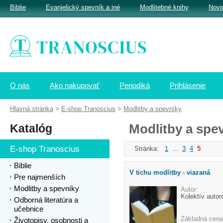
Biblie
Evanjelický spevník a iné
Modlitebné knihy
Novi
O nás
Ako nakupovať
Periodiká
Prihlásenie
Hlavná stránka
>
E-shop Tranoscius
>
Modlitby a spevníky
Katalóg
Modlitby a spe
E-shop Tranoscius
Stránka:
1
...
3
4
5
Biblie
V tichu modlitby - viazaná
Pre najmenších
Modlitby a spevníky
Autor:
Kolektív autor
Odborná literatúra a
učebnice
Základná cena
Životopisy, osobnosti a