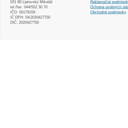
031 80 Liptovský Mikuláš
Reklamačné podmien
tel./fax: 044/552 30 70
Ochrana osobných úda
IČO: 00179159
Obchodné podmienky
IČ DPH: SK2020427750
DIČ: 2020427750