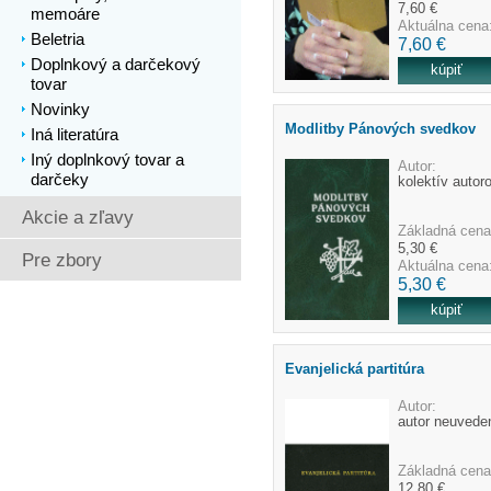
7,60 €
memoáre
Aktuálna cena
Beletria
7,60 €
Doplnkový a darčekový
tovar
Novinky
Modlitby Pánových svedkov
Iná literatúra
Iný doplnkový tovar a
Autor:
darčeky
kolektív autor
Akcie a zľavy
Základná cena
5,30 €
Pre zbory
Aktuálna cena
5,30 €
Evanjelická partitúra
Autor:
autor neuvede
Základná cena
12,80 €