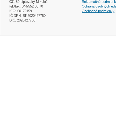
031 80 Liptovský Mikuláš
Reklamačné podmien
tel./fax: 044/552 30 70
Ochrana osobných úda
IČO: 00179159
Obchodné podmienky
IČ DPH: SK2020427750
DIČ: 2020427750