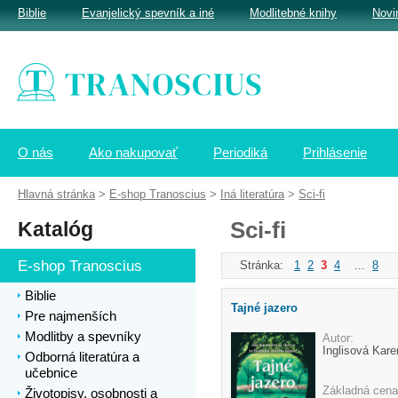
Biblie
Evanjelický spevník a iné
Modlitebné knihy
Novi
O nás
Ako nakupovať
Periodiká
Prihlásenie
Hlavná stránka
>
E-shop Tranoscius
>
Iná literatúra
>
Sci-fi
Katalóg
Sci-fi
E-shop Tranoscius
Stránka:
1
2
3
4
...
8
Biblie
Tajné jazero
Pre najmenších
Modlitby a spevníky
Autor:
Inglisová Kare
Odborná literatúra a
učebnice
Základná cena
Životopisy, osobnosti a