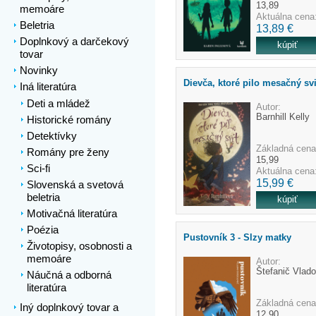
13,89
memoáre
Aktuálna cena
Beletria
13,89 €
Doplnkový a darčekový
tovar
Novinky
Dievča, ktoré pilo mesačný svi
Iná literatúra
Deti a mládež
Autor:
Barnhill Kelly
Historické romány
Detektívky
Základná cena
Romány pre ženy
15,99
Sci-fi
Aktuálna cena
15,99 €
Slovenská a svetová
beletria
Motivačná literatúra
Poézia
Pustovník 3 - Slzy matky
Životopisy, osobnosti a
memoáre
Autor:
Štefanič Vlado
Náučná a odborná
literatúra
Základná cena
Iný doplnkový tovar a
12,90