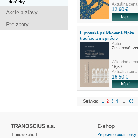
darčeky
Aktuálna cena
12,60 €
Akcie a zľavy
Pre zbory
Liptovská paličkovaná čipka
tradície a inšpirácie
Autor:
Zuskinová Ive
Základná cena
16,50
Aktuálna cena
16,50 €
Stránka:
1
2
3
4
...
63
TRANOSCIUS a.s.
E-shop
Tranovského 1,
Prepravné podmienky