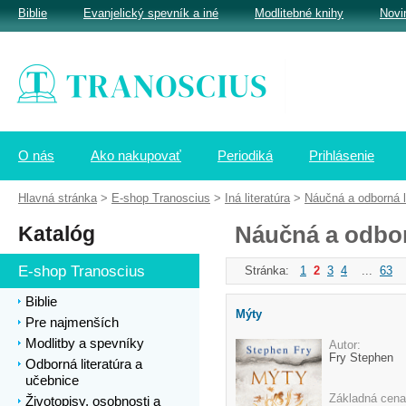
Biblie
Evanjelický spevník a iné
Modlitebné knihy
Novi
O nás
Ako nakupovať
Periodiká
Prihlásenie
Hlavná stránka
>
E-shop Tranoscius
>
Iná literatúra
>
Náučná a odborná li
Katalóg
Náučná a odbor
E-shop Tranoscius
Stránka:
1
2
3
4
...
63
Biblie
Mýty
Pre najmenších
Modlitby a spevníky
Autor:
Fry Stephen
Odborná literatúra a
učebnice
Základná cena
Životopisy, osobnosti a