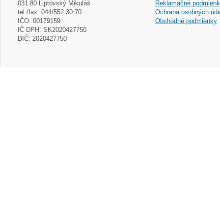
031 80 Liptovský Mikuláš
Reklamačné podmien
tel./fax: 044/552 30 70
Ochrana osobných úda
IČO: 00179159
Obchodné podmienky
IČ DPH: SK2020427750
DIČ: 2020427750