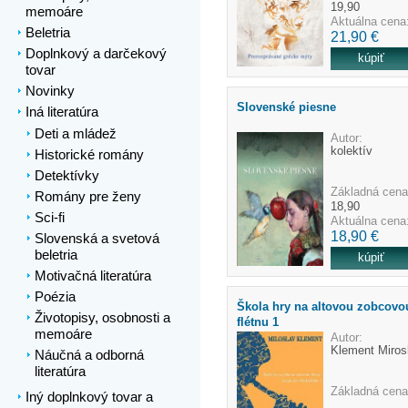
19,90
memoáre
Aktuálna cena
Beletria
21,90 €
Doplnkový a darčekový
tovar
Novinky
Slovenské piesne
Iná literatúra
Deti a mládež
Autor:
kolektív
Historické romány
Detektívky
Základná cena
Romány pre ženy
18,90
Sci-fi
Aktuálna cena
18,90 €
Slovenská a svetová
beletria
Motivačná literatúra
Poézia
Škola hry na altovou zobcovo
Životopisy, osobnosti a
flétnu 1
memoáre
Autor:
Klement Miros
Náučná a odborná
literatúra
Základná cena
Iný doplnkový tovar a