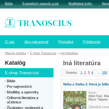
Biblie
Evanjelický spevník a iné
Modlitebné knihy
Novi
O nás
Ako nakupovať
Periodiká
Prihlásenie
Hlavná stránka
>
E-shop Tranoscius
>
Iná literatúra
Katalóg
Iná literatúra
E-shop Tranoscius
Stránka:
1
2
3
4
...
158
Biblie
Nelka a Stelka 2: Ktorá je šéfk
Pre najmenších
Modlitby a spevníky
Autor:
Allen Kari, Mai
Odborná literatúra a
Wyss Tatjana
učebnice
Základná cena
Životopisy, osobnosti a