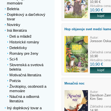
10,90 €
memoáre
Aktuálna cena
Beletria
10,90 €
Doplnkový a darčekový
tovar
Novinky
Hop objavuje svet medzi kam
Iná literatúra
Deti a mládež
Autor:
Jonsson Oska
Historické romány
Detektívky
Základná cena
Romány pre ženy
10,90
Sci-fi
Aktuálna cena
10,90 €
Slovenská a svetová
beletria
Motivačná literatúra
Poézia
Mesačná noc
Životopisy, osobnosti a
memoáre
Autor:
Davidson Zann
Náučná a odborná
Kim Seo
literatúra
Základná cena
Iný doplnkový tovar a
14,90