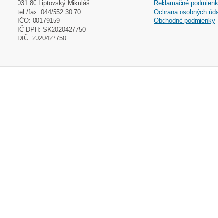
031 80 Liptovský Mikuláš
Reklamačné podmien
tel./fax: 044/552 30 70
Ochrana osobných úda
IČO: 00179159
Obchodné podmienky
IČ DPH: SK2020427750
DIČ: 2020427750