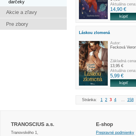
darčeky
Aktuálna cena
14,90 €
Akcie a zľavy
Pre zbory
Láskou zlomená
Autor:
Fecková Veron
Základná cena
13,95 €
Aktuálna cena
5,99 €
Stránka:
1
2
3
4
...
158
TRANOSCIUS a.s.
E-shop
Tranovského 1,
Prepravné podmienky