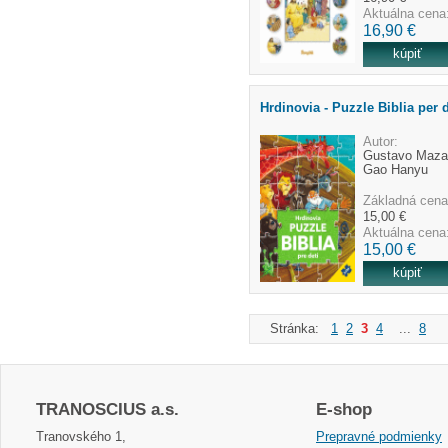
Aktuálna cena
16,90 €
Hrdinovia - Puzzle Biblia per d
Autor:
Gustavo Mazal
Gao Hanyu
Základná cena
15,00 €
Aktuálna cena
15,00 €
Stránka:
1
2
3
4
...
8
TRANOSCIUS a.s.
E-shop
Tranovského 1,
Prepravné podmienky