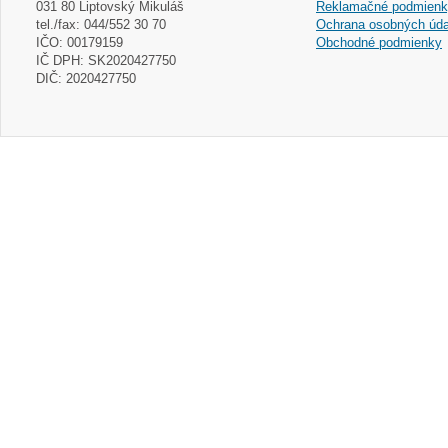
031 80 Liptovský Mikuláš
Reklamačné podmien
tel./fax: 044/552 30 70
Ochrana osobných úda
IČO: 00179159
Obchodné podmienky
IČ DPH: SK2020427750
DIČ: 2020427750