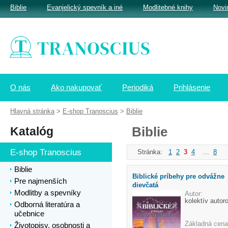
Biblie
Evanjelický spevník a iné
Modlitebné knihy
Novi
O nás
Ako nakupovať
Periodiká
Prihlásenie
Hlavná stránka
>
E-shop Tranoscius
>
Biblie
Katalóg
Biblie
E-shop Tranoscius
Stránka:
1
2
3
4
...
8
Biblie
Biblické príbehy pre odvážne
Pre najmenších
dievčatá
Modlitby a spevníky
Autor:
kolektív autor
Odborná literatúra a
učebnice
Základná cena
Životopisy, osobnosti a